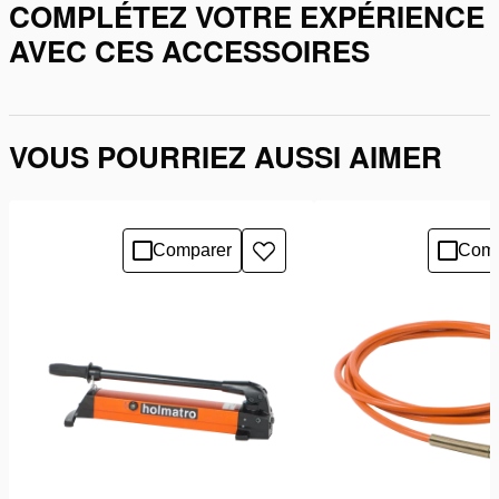
COMPLÉTEZ VOTRE EXPÉRIENCE
AVEC CES ACCESSOIRES
VOUS POURRIEZ AUSSI AIMER
Comparer
Comp
Ajouter
à
la
liste
de
souhaits