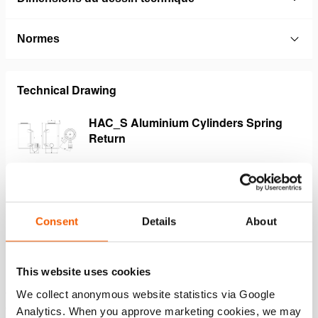
Normes
Technical Drawing
HAC_S Aluminium Cylinders Spring
Return
JPG
228.9 KB
Télécharger
Consent
Details
About
Caractéristiques
This website uses cookies
Jusqu’à 50 % plus légers que les vérins en acier - facile
We collect anonymous website statistics via Google
et ergonomique
Analytics. When you approve marketing cookies, we may