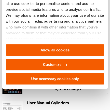
Anneau Duo power ; une combinaison d’un joint
also use cookies to personalise content and ads, to
supérieur et d’un roulement composite extrêmement
provide social media features and to analyse our traffic.
solide pour une durée de vie plus longue
We may also share information about your use of our site
La tête XL protège de manière optimale le piston et guide
with our social media, advertising and analytics partners
la charge le plus efficacement possible
who may combine it with other information that you’ve
provided to them or that they’ve collected from your use
Afficher plus
of their services. You can change your preferences via
Settings. See our
cookiestatement
.
Allow all cookies
Téléchargements
Customize
Safety Guide – Hydraulic hoses & couplers
Use necessary cookies only
PDF
445.7 KB
Télécharger
User Manual Cylinders