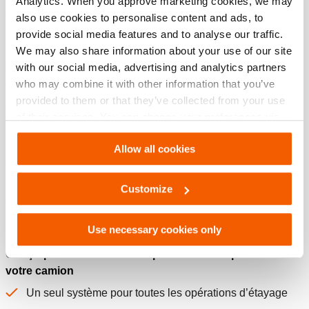
Analytics. When you approve marketing cookies, we may
also use cookies to personalise content and ads, to
Caractéristiques
provide social media features and to analyse our traffic.
We may also share information about your use of our site
OmniLock : Un contrôle total avec moins de main-
with our social media, advertising and analytics partners
d’œuvre
who may combine it with other information that you’ve
provided to them or that they’ve collected from your use
Personne n’a besoin de se trouver à proximité d’une
of their services. You can change your preferences via
charge en mouvement – Surveillez et commandez les
Settings. See our
cookiestatement
.
étais OmniLock à distance
Allow all cookies
L’auto-suivi vous protège – OmniLock suit et verrouille
automatiquement une charge dans les deux sens
Customize
Moins de main-d’œuvre nécessaire – Contrôlez
simultanément plusieurs étais OmniLock à l’aide du
Use necessary cookies only
boîtier de contrôle sans fil
Conçu pour économiser du poids et de l’espace dans
votre camion
Un seul système pour toutes les opérations d’étayage