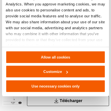
Analytics. When you approve marketing cookies, we may
Gagnez du poids et de l’espace dans votre camion
also use cookies to personalise content and ads, to
provide social media features and to analyse our traffic.
Aucun connecteur séparé n’est nécessaire - Il suffit de
We may also share information about your use of our site
relier deux rails ensemble
with our social media, advertising and analytics partners
Installation rapide et facile
who may combine it with other information that you’ve
Positionnez facilement les socles pivotants dans les rails
provided to them or that they’ve collected from your use
interconnectés sans interférence du connecteur intégré
of their services. You can change your preferences via
Settings. See our
cookiestatement
.
Allow all cookies
Téléchargements
Customize
User manual Omnishore
Use necessary cookies only
PDF
3.6 MB
Télécharger