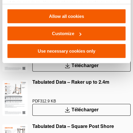
of their services. You can change your preferences via
Settings. See our
cookiestatement
.
PDF
313.1 KB
Allow all cookies
Télécharger
Customize
Tabulated Data – Flying Raker up to 2.5m
Use necessary cookies only
PDF
210.5 KB
Télécharger
Tabulated Data – Raker up to 2.4m
PDF
312.9 KB
Télécharger
Tabulated Data – Square Post Shore