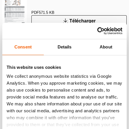
PDF
571.5 KB
Télécharger
Tabulated Data – Flying Raker up to 4.8m
Consent
Details
About
PDF
350.5 KB
Télécharger
This website uses cookies
We collect anonymous website statistics via Google
Tabulated Data – Raker up to 4.4m
Analytics. When you approve marketing cookies, we may
also use cookies to personalise content and ads, to
provide social media features and to analyse our traffic.
PDF
570.3 KB
We may also share information about your use of our site
Télécharger
with our social media, advertising and analytics partners
who may combine it with other information that you’ve
Tabulated Data – Raker up to 7.8 ft
provided to them or that they’ve collected from your use