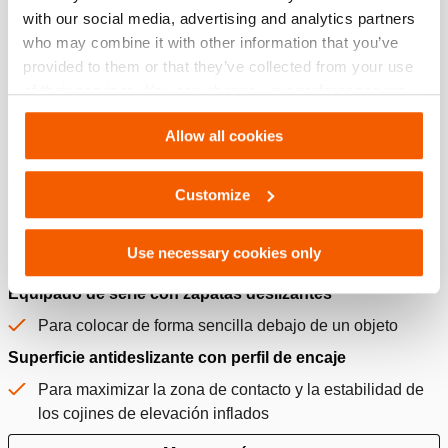
with our social media, advertising and analytics partners
Descargar
who may combine it with other information that you’ve
provided to them or that they’ve collected from your use
of their services. You can change your preferences via
Settings. See our
cookiestatement
.
Características
Allow all cookies
Asa de sujeción integrada con indicación de capacidad
Customize
Para un transporte fácil
Escoja con rapidez el cojín de elevación adecuado del
Use necessary cookies only
lugar de almacenamiento
Equipado de serie con zapatas deslizantes
Para colocar de forma sencilla debajo de un objeto
Superficie antideslizante con perfil de encaje
Para maximizar la zona de contacto y la estabilidad de
los cojines de elevación inflados