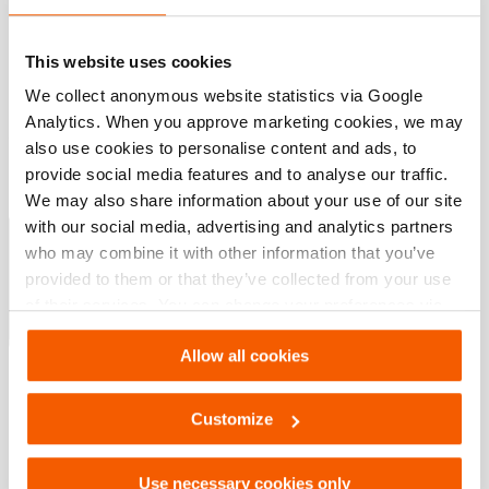
Especificaciones básicas
This website uses cookies
modelo
AAS 12
We collect anonymous website statistics via Google
Analytics. When you approve marketing cookies, we may
also use cookies to personalise content and ads, to
Descargas
provide social media features and to analyse our traffic.
We may also share information about your use of our site
Cojines de elevación
with our social media, advertising and analytics partners
who may combine it with other information that you’ve
provided to them or that they’ve collected from your use
PDF
4.8 MB
of their services. You can change your preferences via
Descargar
Settings. See our
cookiestatement
.
Allow all cookies
Customize
Use necessary cookies only