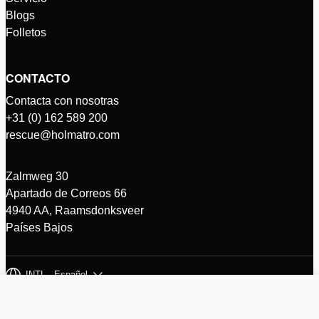
Blogs
Folletos
CONTACTO
Contacta con nosotras
+31 (0) 162 589 200
rescue@holmatro.com
Zalmweg 30
Apartado de Correos 66
4940 AA, Raamsdonksveer
Países Bajos
INTL - Español
© Holmatro 2026 - Reservados todos los derechos
Descargo de Responsabilidad
Política de privacidad Holmatro B.V.
Comparar productos (%d)