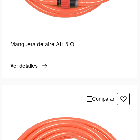
Manguera de aire AH 5 O
Ver detalles
Comparar
Añadir
a
la
lista
de
deseo