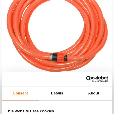
Manguera de aire AH 10 O
Consent
Details
About
Ver detalles
This website uses cookies