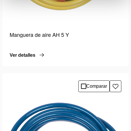
Manguera de aire AH 5 Y
Ver detalles
Comparar
Añadir
a
la
lista
de
deseo