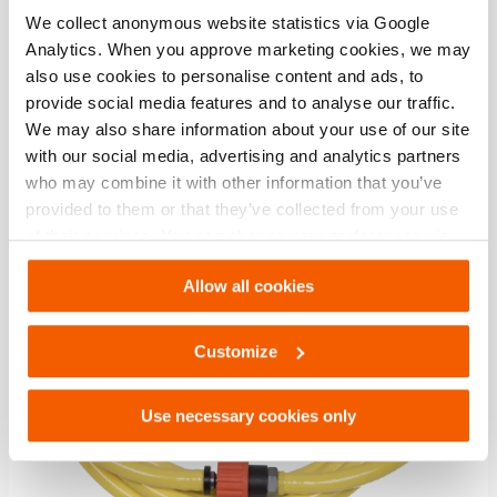
We collect anonymous website statistics via Google
Analytics. When you approve marketing cookies, we may
also use cookies to personalise content and ads, to
provide social media features and to analyse our traffic.
Comparar
Añadir
We may also share information about your use of our site
a
la
with our social media, advertising and analytics partners
lista
who may combine it with other information that you’ve
de
provided to them or that they’ve collected from your use
deseo
of their services. You can change your preferences via
Settings. See our
cookiestatement
.
Allow all cookies
Customize
Use necessary cookies only