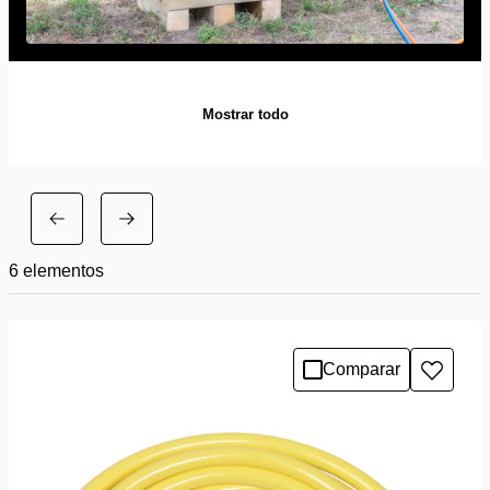
Mostrar todo
6
elementos
Comparar
Añadir
a
la
lista
de
deseo