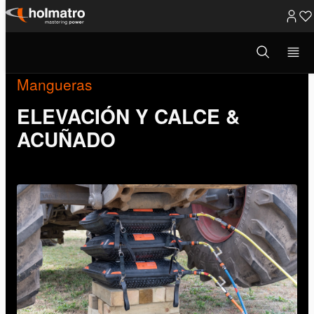
Ir
al
Abrir
ventana
contenido
modal
de
Mangueras
búsqueda
ELEVACIÓN Y CALCE &
ACUÑADO