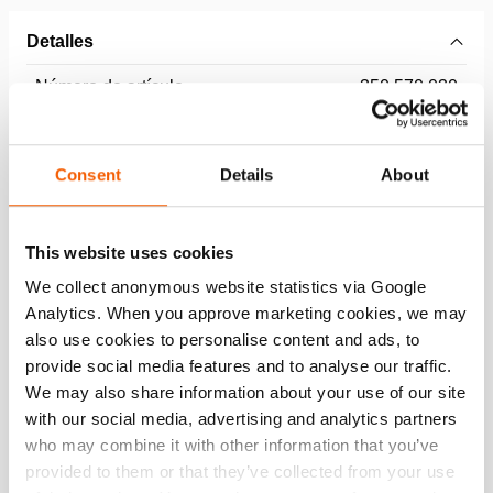
Detalles
Número de artículo
350.570.030
Especificaciones básicas
Consent
Details
About
modelo
AH 5 O
presión máxima de trabajo
12 / 1.2 (bar/MPa)
This website uses cookies
We collect anonymous website statistics via Google
Analytics. When you approve marketing cookies, we may
Rendimiento
also use cookies to personalise content and ads, to
provide social media features and to analyse our traffic.
Especificaciones generales
We may also share information about your use of our site
with our social media, advertising and analytics partners
who may combine it with other information that you’ve
Dimensiones, peso y temperatura
provided to them or that they’ve collected from your use