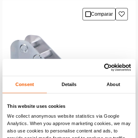
Comparar
Añadir
a
la
lista
de
deseo
Consent
Details
About
This website uses cookies
We collect anonymous website statistics via Google
Analytics. When you approve marketing cookies, we may
also use cookies to personalise content and ads, to