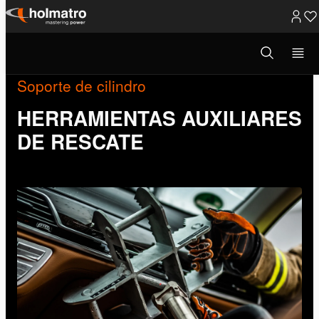
Ir
al
Abrir
ventana
contenido
modal
de
Soporte de cilindro
búsqueda
HERRAMIENTAS AUXILIARES
DE RESCATE