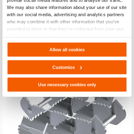
provide social media features and to analyse our traffic.
Soporte de cilindro HRS 22
We may also share information about your use of our site
with our social media, advertising and analytics partners
who may combine it with other information that you’ve
Ver detalles
provided to them or that they’ve collected from your use
of their services. You can change your preferences via
Settings. See our
cookiestatement
.
Allow all cookies
Comparar
Añadir
a
Customize
la
lista
de
Use necessary cookies only
deseo