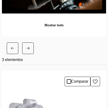
Mostrar todo
3
elementos
Comparar
Añadir
a
la
lista
de
deseo