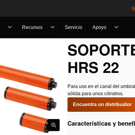
R
Recursos
Servicio
Apoyo
ntas auxiliares de rescate
/
Soporte de cilindro
/
Soporte de cilind
SOPORTE
HRS 22
Para uso en el canal del umbral
sólida para unos cilindros.
Encuentra un distribuidor
Características y benef