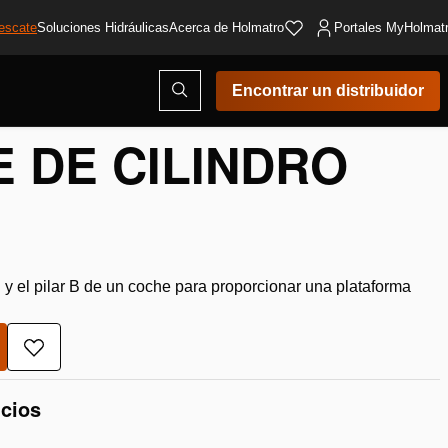
escate
Soluciones Hidráulicas
Acerca de Holmatro
Portales MyHolmat
Abrir
Encontrar un distribuidor
...
ventana
modal
de
 DE CILINDRO
búsqueda
 y el pilar B de un coche para proporcionar una plataforma
Añadir
a
la
icios
lista
de
deseos