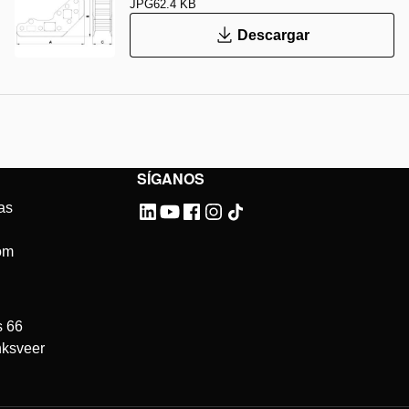
JPG
62.4 KB
Descargar
SÍGANOS
as
om
s 66
ksveer