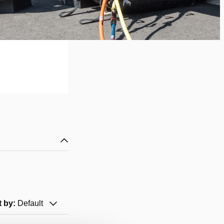
t by:
Default