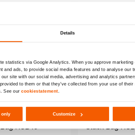
Comparar
C
Añadir
a
la
Details
lista
de
deseos
e statistics via Google Analytics. When you approve marketing
t and ads, to provide social media features and to analyse our 
 our site with our social media, advertising and analytics partn
 provided to them or that they’ve collected from your use of thei
s. See our
cookiestatement
.
 only
Customize
 Bag HSB40
Stack Bag HS