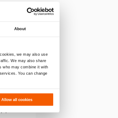
omparar
Añadir
a
la
About
lista
de
deseos
 cookies, we may also use
traffic. We may also share
ers who may combine it with
r services. You can change
Allow all cookies
B74