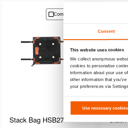
Comparar
Añadir
a
la
Consent
lista
de
deseos
This website uses cookies
We collect anonymous websit
cookies to personalise conten
information about your use of
other information that you’ve
your preferences via Setting
Use necessary cookies
Stack Bag HSB27
Stack