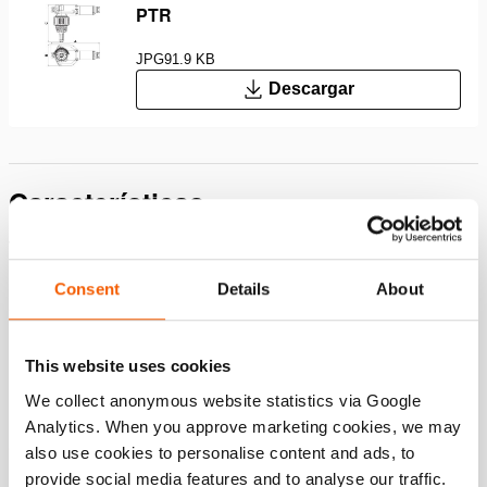
PTR
JPG
91.9 KB
Descargar
Características
Velocidad inigualable para operaciones de rescate más
rápidas
Consent
Details
About
El cilindro más rápido del mercado gracias a la
tecnología de maximización continua de la velocidad
(patentada). La herramienta optimiza continuamente los
This website uses cookies
ajustes del motor y la bomba, ofreciéndole la máxima
We collect anonymous website statistics via Google
velocidad con cualquier carga de herramienta
Analytics. When you approve marketing cookies, we may
Máxima flexibilidad operativa con dos modos de
also use cookies to personalise content and ads, to
funcionamiento: el modo de entrenamiento/demo de
provide social media features and to analyse our traffic.