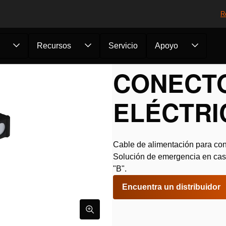
R
Recursos
Servicio
Apoyo
 para red...
CONECTO
ELÉCTRI
Cable de alimentación para cone
Solución de emergencia en caso
"B".
Encuentra un distribuidor