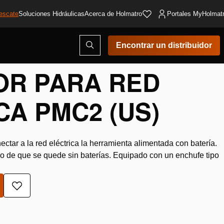
escate
Soluciones Hidráulicas
Acerca de Holmatro
Portales MyHolmat
Abrir
Encontrar un distribuidor
ventana
modal
de
R PARA RED
búsqueda
CA PMC2 (US)
ctar a la red eléctrica la herramienta alimentada con batería.
 de que se quede sin baterías. Equipado con un enchufe tipo
Añadir
a
la
lista