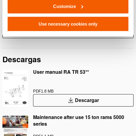
Rotating cross heads with improved, precision cast
Customize
profile
Easy positioning and perfect grip in any situation
Use necessary cookies only
Mostrar más
Descargas
User manual RA TR 53**
PDF
1.8 MB
Descargar
Maintenance after use 15 ton rams 5000
series