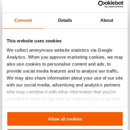
Technical Drawing
Technical Drawing RA 5322
Consent
Details
About
JPG
51.7 KB
Descargar
This website uses cookies
We collect anonymous website statistics via Google
Analytics. When you approve marketing cookies, we may
also use cookies to personalise content and ads, to
Características
provide social media features and to analyse our traffic.
We may also share information about your use of our site
Relación óptima entre rendimiento y peso
with our social media, advertising and analytics partners
Elevada fuerza de separación en relación con el peso
who may combine it with other information that you’ve
de la herramienta
provided to them or that they’ve collected from your use
of their services. You can change your preferences via
Sistema de bloqueo automático para los accesorios
Settings. See our
cookiestatement
.
Cambio de accesorios en tan solo unos segundos, sin
Allow all cookies
necesidad de herramientas