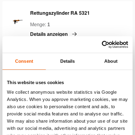
Rettungszylinder RA 5321
Menge:
1
Details anzeigen
Verlängerungsrohr RAE 05
Consent
Details
About
Menge:
1
Details anzeigen
This website uses cookies
We collect anonymous website statistics via Google
Verlängerungsrohr RAE 06
Analytics. When you approve marketing cookies, we may
also use cookies to personalise content and ads, to
Menge:
1
provide social media features and to analyse our traffic.
Details anzeigen
We may also share information about your use of our site
with our social media, advertising and analytics partners