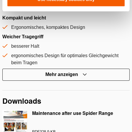
geringere(r) Durchfluss/Geschwindigkeit in der 3. Stufe
für bessere Gerätesteuerung
Kompakt und leicht
Ergonomisches, kompaktes Design
Weicher Tragegriff
besserer Halt
ergonomisches Design für optimales Gleichgewicht
beim Tragen
Mehr anzeigen
Downloads
Maintenance after use Spider Range
PDF
328.9 KB