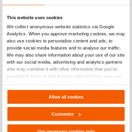
Normen
This website uses cookies
Technical Drawing
We collect anonymous website statistics via Google
Analytics. When you approve marketing cookies, we may
Technical Drawing Of Petrol Pump SR
also use cookies to personalise content and ads, to
10 PC 1
provide social media features and to analyse our traffic.
We may also share information about your use of our site
JPG
511.1 KB
with our social media, advertising and analytics partners
Herunterladen
who may combine it with other information that you’ve
provided to them or that they’ve collected from your use
of their services. You can change your preferences via
Settings. See our
cookiestatement
.
Merkmale
Allow all cookies
3-Stufen-Pumpentechnologie
Customize
viel höhere(r) Durchfluss/Geschwindigkeit in der 2. Stufe
für schnellere Rettungsoperationen
Use necessary cookies only