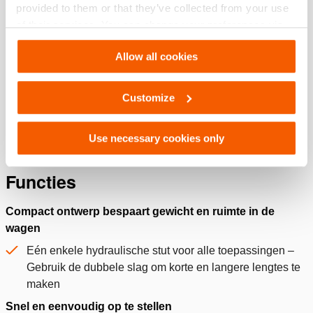
provided to them or that they’ve collected from your use
Zie details
of their services. You can change your preferences via
Settings. See our
cookiestatement
.
Allow all cookies
Ketting CWH60
Hoeveelheid:
1
Customize
Zie details
Use necessary cookies only
Functies
Compact ontwerp bespaart gewicht en ruimte in de
wagen
Eén enkele hydraulische stut voor alle toepassingen –
Gebruik de dubbele slag om korte en langere lengtes te
maken
Snel en eenvoudig op te stellen