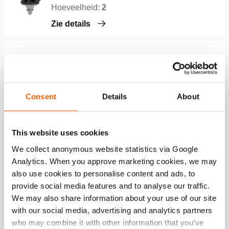
Hoeveelheid:
2
Zie details
Kettingadapter HPL110
Hoeveelheid:
2
Zie details
Consent
Details
About
Handpomp PA 09 H 2 S 12
This website uses cookies
We collect anonymous website statistics via Google
Hoeveelheid:
2
Analytics. When you approve marketing cookies, we may
Zie details
also use cookies to personalise content and ads, to
provide social media features and to analyse our traffic.
We may also share information about your use of our site
Spanband RBL80
with our social media, advertising and analytics partners
who may combine it with other information that you’ve
Hoeveelheid:
3