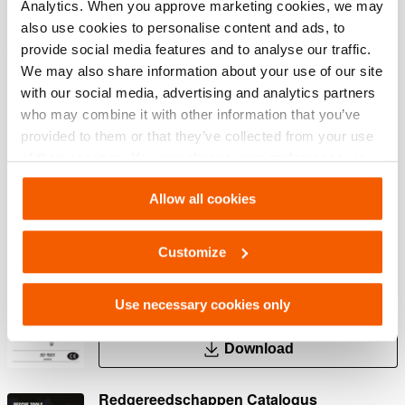
Functies
Analytics. When you approve marketing cookies, we may
also use cookies to personalise content and ads, to
provide social media features and to analyse our traffic.
Snel en eenvoudig op te stellen
We may also share information about your use of our site
Koppel aan één kant van het voertuig een ketting of
with our social media, advertising and analytics partners
spanband aan de kettingadapter. Herhaal dezelfde
who may combine it with other information that you’ve
opstelling aan de andere kant om een mand te maken
provided to them or that they’ve collected from your use
om het voertuig in op te tillen.
of their services. You can change your preferences via
Settings. See our
cookiestatement
.
Allow all cookies
Downloaden
Customize
User manual Omnishore
Use necessary cookies only
PDF
3.6 MB
Download
Redgereedschappen Catalogus