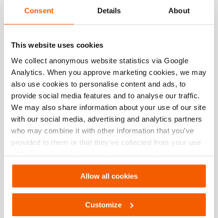
Hoeveelheid:
1
Consent
Details
About
Zie details
This website uses cookies
Bedieningsunit HTC12
We collect anonymous website statistics via Google
Analytics. When you approve marketing cookies, we may
Hoeveelheid:
1
also use cookies to personalise content and ads, to
Zie details
provide social media features and to analyse our traffic.
We may also share information about your use of our site
with our social media, advertising and analytics partners
Reduceerventiel PRV 12
who may combine it with other information that you’ve
provided to them or that they’ve collected from your use
Hoeveelheid:
1
of their services. You can change your preferences via
Zie details
Settings. See our
cookiestatement
.
Allow all cookies
Koppelstuk voor luchtflessen 300 bar
Customize
Hoeveelheid:
1