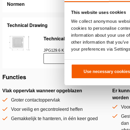
Normen
This website uses cookies
We collect anonymous websit
Technical Drawing
cookies to personalise conten
information about your use of
Technical Drawing HSB74, HSB92
other information that you’ve
your preferences via Setting
JPG
129.6 KB
Download
Use necessary cookies
Functies
Vlak oppervlak wanneer opgeblazen
Er kunn
worden 
Groter contactoppervlak
Voor
Voor veilig en gecontroleerd heffen
Gest
Gemakkelijk te hanteren, in één keer goed
dan 