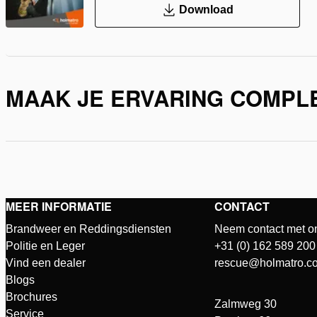
Download
MAAK JE ERVARING COMPL
MEER INFORMATIE
CONTACT
Brandweer en Reddingsdiensten
Neem contact met o
Politie en Leger
+31 (0) 162 589 200
Vind een dealer
rescue@holmatro.c
Blogs
Brochures
Zalmweg 30
Service