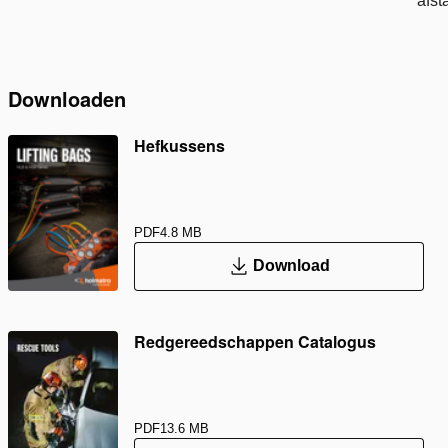
afst
Downloaden
Hefkussens
PDF
4.8 MB
Download
Redgereedschappen Catalogus
PDF
13.6 MB