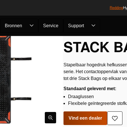
Redding
Hy
Bronnen
Service
Support
Pneumatisch heffen
/
Stack Bags HSB
/
Stack Bag HSB92
STACK B
Stapelbaar hogedruk hefkussen,
serie. Het contactoppervlak van
tot drie Stack Bags op elkaar vo
Standaard geleverd met:
Draaglussen
Flexibele geïntegreerde stofk
Vind een dealer
Toev
aan