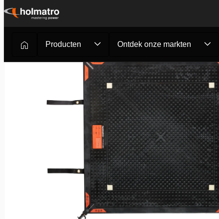
Ga
naar
inhoud
Producten
Ontdek onze markten
Redgereedschappen
/
Brandweer en Reddingsdiensten
/