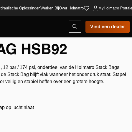
draulische Oplossingen
Werken Bij
Over Holmatro
MyHolmatro Portal
Open
Vind een dealer
zoekvenster
AG HSB92
 12 bar / 174 psi, onderdeel van de Holmatro Stack Bags
 de Stack Bag blijft vlak wanneer het onder druk staat. Stapel
or veilig en stabiel heffen over een grotere hoogte.
ap op luchtinlaat
oegen