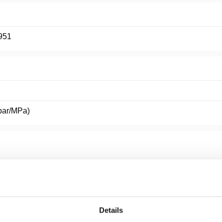
951
(bar/MPa)
Details