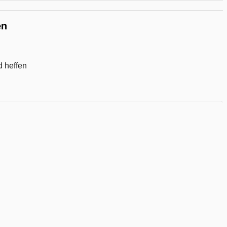
glijst
en
d heffen