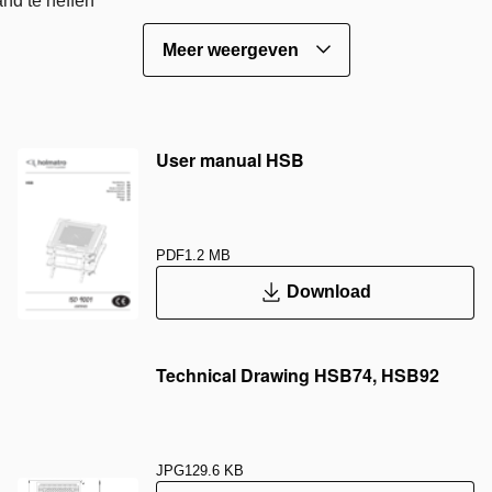
and te heffen
Meer weergeven
User manual HSB
PDF
1.2 MB
Download
Technical Drawing HSB74, HSB92
JPG
129.6 KB