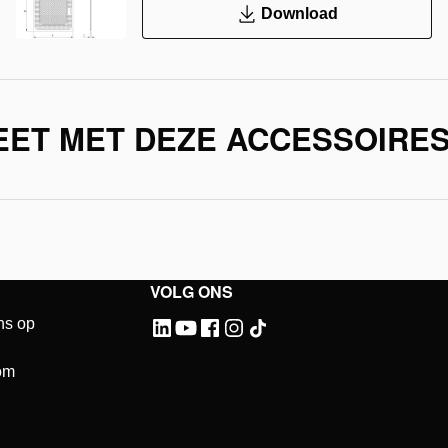
Download
EET MET DEZE ACCESSOIRE
VOLG ONS
ns op
om