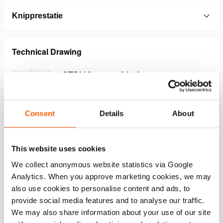
Knipprestatie
Technical Drawing
CT5114 removable tips
JPG
35.9 KB
Download
Consent
Details
About
This website uses cookies
Functies
We collect anonymous website statistics via Google
Analytics. When you approve marketing cookies, we may
Extreem compact en ultralicht
also use cookies to personalise content and ads, to
Gemakkelijk te dragen, hanteren, transporteren en op te
provide social media features and to analyse our traffic.
slaan
We may also share information about your use of our site