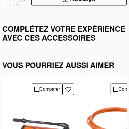
COMPLÉTEZ VOTRE EXPÉRIENCE
AVEC CES ACCESSOIRES
VOUS POURRIEZ AUSSI AIMER
Comparer
Comp
Ajouter
à
la
liste
de
souhaits