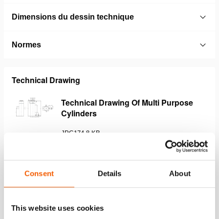
Dimensions du dessin technique
Normes
Technical Drawing
Technical Drawing Of Multi Purpose
Cylinders
JPG
174.8 KB
Télécharger
Consent
Details
About
Caractéristiques
This website uses cookies
Le revêtement Duplex power rend le piston résistant à la