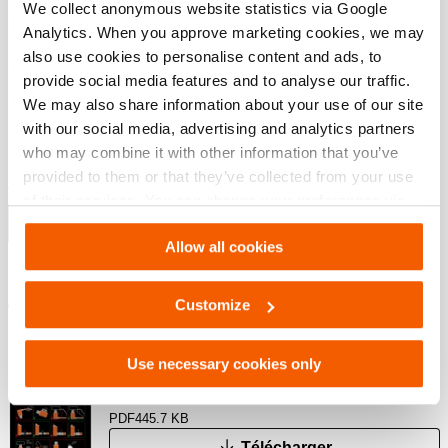
We collect anonymous website statistics via Google
corrosion. La couche supérieure en chrome dur protège
Analytics. When you approve marketing cookies, we may
le piston contre les rayures et empêche l’adhérence
also use cookies to personalise content and ads, to
d’objets tels que les projections de soudure (Image 1)
provide social media features and to analyse our traffic.
Anneau Duo power ; une combinaison d’un joint
We may also share information about your use of our site
supérieur et d’un roulement composite extrêmement
with our social media, advertising and analytics partners
solide pour une durée de vie plus longue (Image 2)
who may combine it with other information that you’ve
Le protecteur de filetage protège le filetage du boîtier de
provided to them or that they’ve collected from your use
vérin. (Image 3)
of their services. You can change your preferences via
Afficher plus
Settings. See our
cookiestatement
.
Allow all cookies
Téléchargements
Customize
Safety Guide – Hydraulic hoses & couplers
Use necessary cookies only
PDF
445.7 KB
Télécharger