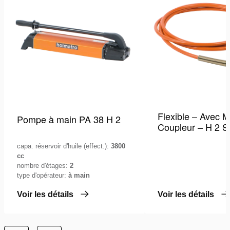
liste
de
souhaits
Flexible – Avec M
Pompe à main PA 38 H 2
Coupleur – H 2 
capa. réservoir d'huile (effect.):
3800
cc
nombre d'étages:
2
type d'opérateur:
à main
Voir les détails
Voir les détails