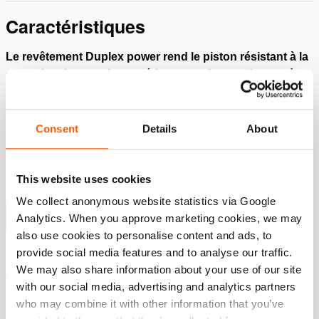
Caractéristiques
Le revêtement Duplex power rend le piston résistant à la
corrosion. La couche supérieure en chrome dur protège
le piston contre les rayures et empêche l’adhérence
d’objets tels que les projections de soudure (Image 1)
Anneau Duo power ; une combinaison d’un joint
Consent
Details
About
supérieur et d’un roulement composite extrêmement
solide pour une durée de vie plus longue (Image 2)
Le protecteur de filetage protège le filetage du boîtier de
This website uses cookies
vérin. (Image 3)
We collect anonymous website statistics via Google
Afficher plus
Analytics. When you approve marketing cookies, we may
also use cookies to personalise content and ads, to
provide social media features and to analyse our traffic.
We may also share information about your use of our site
Téléchargements
with our social media, advertising and analytics partners
who may combine it with other information that you’ve
Safety Guide – Hydraulic hoses & couplers