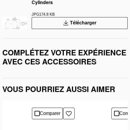
Cylinders
JPG
174.8 KB
Télécharger
COMPLÉTEZ VOTRE EXPÉRIENCE
AVEC CES ACCESSOIRES
VOUS POURRIEZ AUSSI AIMER
Comparer
Comp
Ajouter
à
la