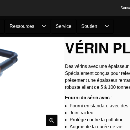
Sauv
Ressources
Service
Soutien
érin plat HFC 10...
VÉRIN PL
Des vérins avec une épaisseur t
Spécialement conçus pour releve
présentent une épaisseur remar
robuste allant de 5 à 100 tonnes
Fourni de série avec :
Fourni en standard avec des t
Joint racleur
Protège contre la pollution
Augmente la durée de vie