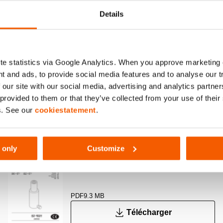
Details
e statistics via Google Analytics. When you approve marketing
t and ads, to provide social media features and to analyse our 
 our site with our social media, advertising and analytics partn
de 15 mm sur tous les modèles
 provided to them or that they’ve collected from your use of thei
s. See our
cookiestatement
.
 only
Customize
User Manual Cylinders
PDF
9.3 MB
Télécharger