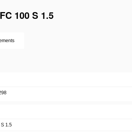
C 100 S 1.5
ements
298
S 1.5