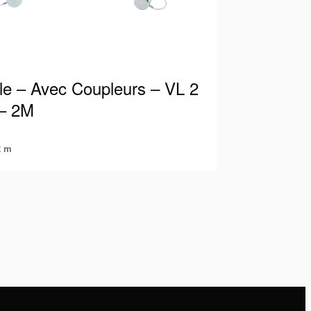
ble – Avec Coupleurs – VL 2
– 2M
2 m
 Holmatro adapté à 700 bars / 10 000 psi
e raccords mâles et femelles. De cette
vous…
détails