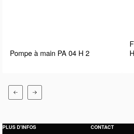
F
Pompe à main PA 04 H 2
H
La gamme de pompes à main Holmatro PA vous
Fl
offre une unité de pompage compacte,
éq
ergonomique et efficace avec un…
Lo
Voir les détails
Vo
PLUS D'INFOS
CONTACT