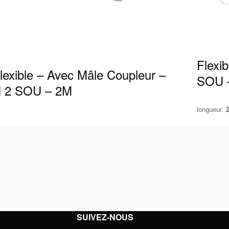
Flexi
lexible – Avec Mâle Coupleur –
SOU 
 2 SOU – 2M
longueur:
exible Holmatro adapté à 700 bars / 10 000 psi,
Flexible
uipé d’un raccord mâle à une extrémité.
équipé d
rsque vous travaillez…
façon, 
ir les détails
Voir les 
SUIVEZ-NOUS