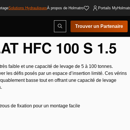
etage
Solutions Hydrauliques
À propos de Holmatro
Portails MyHolmat
Ouvrir
Trouver un Partenaire
la
fenêtre
de
AT HFC 100 S 1.5
recherche
rès faible et une capacité de levage de 5 à 100 tonnes.
r les défis posés par un espace d’insertion limité. Ces vérins
quablement basse tout en offrant une capacité de levage
.
rous de fixation pour un montage facile