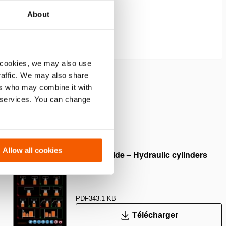
About
 cookies, we may also use
traffic. We may also share
ers who may combine it with
r services. You can change
Allow all cookies
Safety Guide – Hydraulic cylinders
PDF
343.1 KB
Télécharger