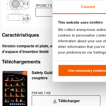
JPG
292.7 KB
Consent
Télécharger
This website uses cookies
We collect anonymous websit
Caractéristiques
cookies to personalise conten
information about your use of
Version compacte et plate, efficace en cas
Course 
other information that you’ve
d’espace d’insertion limité
your preferences via Setting
Téléchargements
Use necessary cookies
Safety Guide – Hydraulic hoses &
couplers
PDF
445.7 KB
Télécharger