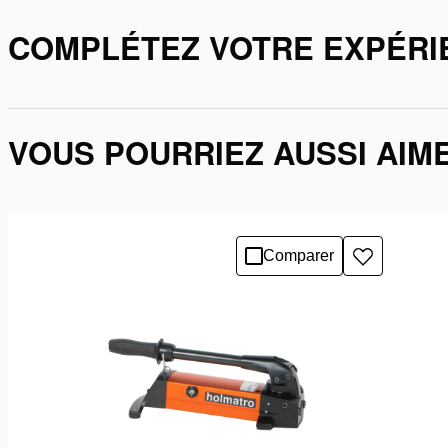
COMPLÉTEZ VOTRE EXPÉRI
VOUS POURRIEZ AUSSI AIM
Comparer
Ajouter
à
la
liste
de
souhaits