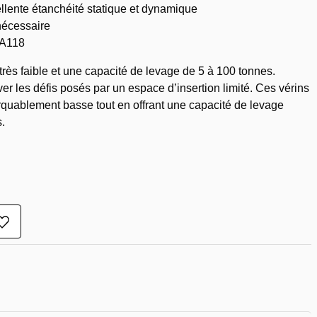
llente étanchéité statique et dynamique
nécessaire
 A118
rès faible et une capacité de levage de 5 à 100 tonnes.
r les défis posés par un espace d’insertion limité. Ces vérins
quablement basse tout en offrant une capacité de levage
.
Ajouter
à
la
liste
de
souhaits