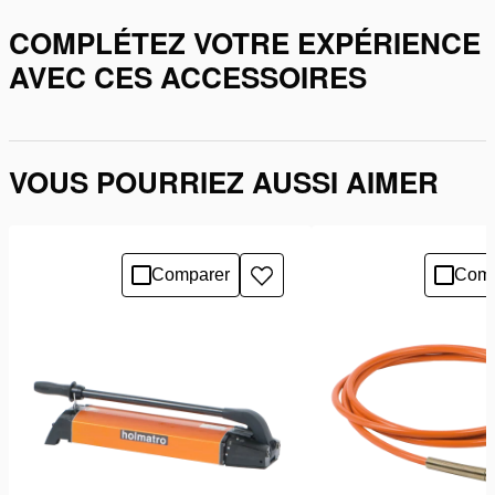
COMPLÉTEZ VOTRE EXPÉRIENCE
AVEC CES ACCESSOIRES
VOUS POURRIEZ AUSSI AIMER
Comparer
Comp
Ajouter
à
la
liste
de
souhaits