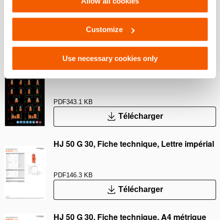
Allow all cookies
PDF
9.3 MB
Customize
Télécharger
Use necessary cookies only
Safety Guide – Hydraulic cylinders
PDF
343.1 KB
Télécharger
HJ 50 G 30, Fiche technique, Lettre impérial
PDF
146.3 KB
Télécharger
HJ 50 G 30, Fiche technique, A4 métrique