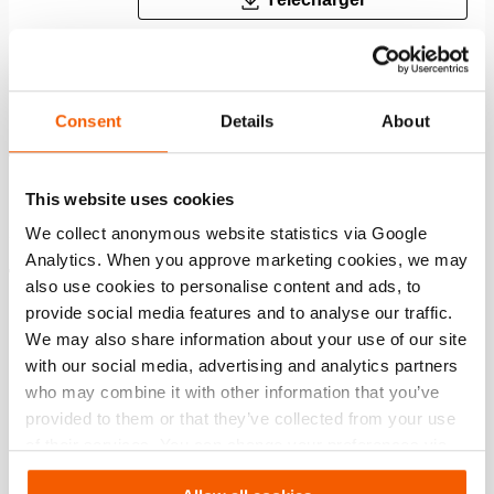
Caractéristiques
Consent
Details
About
Tête plate ; éviter d’endommager le piston, facile à
remplacer par une tête oscillante
This website uses cookies
We collect anonymous website statistics via Google
Analytics. When you approve marketing cookies, we may
Téléchargements
also use cookies to personalise content and ads, to
provide social media features and to analyse our traffic.
Safety Guide – Hydraulic hoses & couplers
We may also share information about your use of our site
with our social media, advertising and analytics partners
who may combine it with other information that you’ve
PDF
445.7 KB
provided to them or that they’ve collected from your use
Télécharger
of their services. You can change your preferences via
Settings. See our
cookiestatement
.
User Manual Cylinders