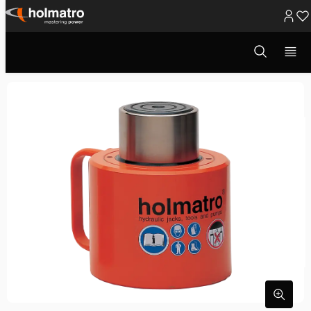
Passer
au
Ouvrir
Solutions Hydrauliques
/
Levage
/
Vérins Hydrauliques
/
la
contenu
Vérin HJ 150 G 30...
fenêtre
de
recherche