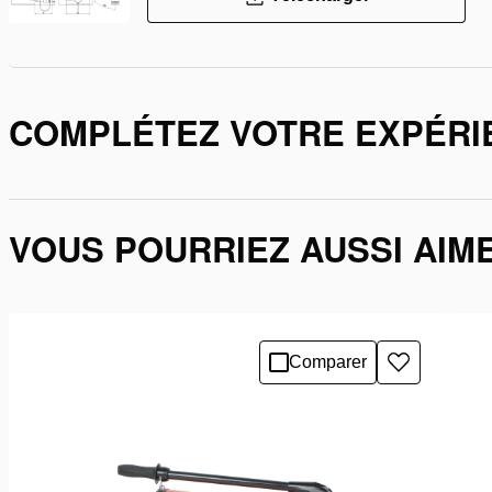
COMPLÉTEZ VOTRE EXPÉRI
VOUS POURRIEZ AUSSI AIM
Comparer
Ajouter
à
la
liste
de
souhaits