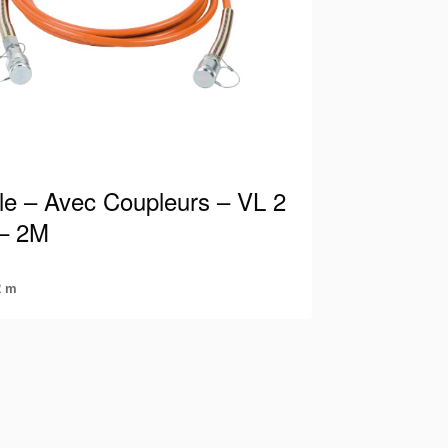
ble – Avec Coupleurs – VL 2
– 2M
2 m
 Holmatro adapté à 700 bars / 10 000 psi
e raccords mâles et femelles. De cette
vous…
détails