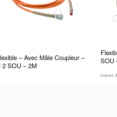
Flexi
lexible – Avec Mâle Coupleur –
SOU 
 2 SOU – 2M
longueur:
exible Holmatro adapté à 700 bars / 10 000 psi,
Flexible
uipé d’un raccord mâle à une extrémité.
équipé d
rsque vous travaillez…
façon, 
ir les détails
Voir les 