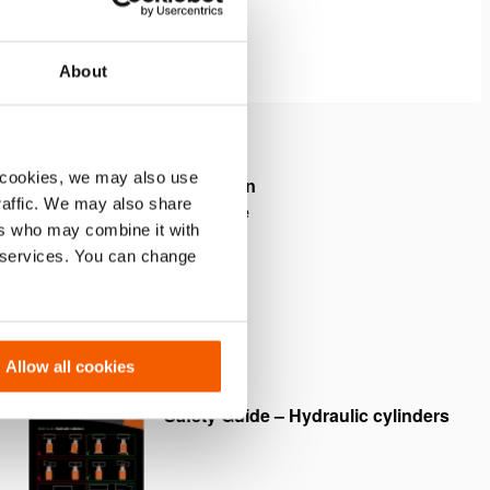
About
 cookies, we may also use
e de manière optimale le piston
traffic. We may also share
e le plus efficacement possible
ers who may combine it with
r services. You can change
Allow all cookies
Safety Guide – Hydraulic cylinders