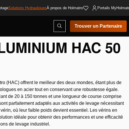
etage
Solutions Hydrauliques
À propos de Holmatro
Portails MyHolmat
Ouvrir
Trouver un Partenaire
la
fenêtre
de
LUMINIUM HAC 50
recherche
ro (HAC) offrent le meilleur des deux mondes, étant plus de
ologues en acier tout en conservant une robustesse égale.
lant de 20 à 150 tonnes et une longueur de course comprise
sont parfaitement adaptés aux activités de levage nécessitant
érin, où leur faible poids devient essentiel. Les vérins en
lution idéale pour obtenir des performances et une efficacité
ons de levage industriel.