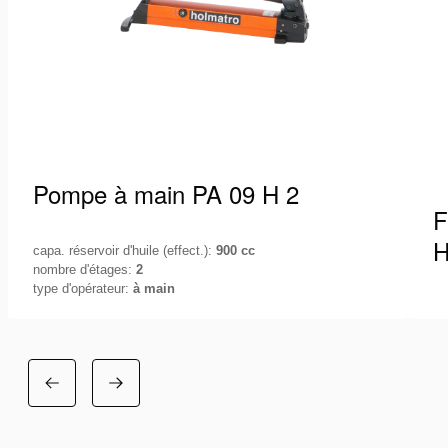
Pompe à main PA 09 H 2
F
H
capa. réservoir d'huile (effect.):
900 cc
nombre d'étages:
2
type d'opérateur:
à main
La gamme de pompes à main Holmatro PA vous
Fl
offre une unité de pompage compacte,
éq
ergonomique et efficace avec un…
Lo
Voir les détails
Vo