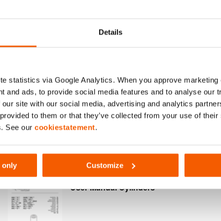
Details
e statistics via Google Analytics. When you approve marketing
Duo power ; une combinaison d’un joint
La tête XL protèg
t and ads, to provide social media features and to analyse our 
ur et d’un roulement composite
et guide la charg
 our site with our social media, advertising and analytics partn
ment solide pour une durée de vie plus
 provided to them or that they’ve collected from your use of thei
s. See our
cookiestatement
.
Afficher plus
 only
Customize
User Manual Cylinders