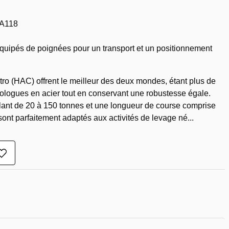
 A118
équipés de poignées pour un transport et un positionnement
ro (HAC) offrent le meilleur des deux mondes, étant plus de
ologues en acier tout en conservant une robustesse égale.
lant de 20 à 150 tonnes et une longueur de course comprise
sont parfaitement adaptés aux activités de levage né...
Ajouter
à
la
liste
de
souhaits