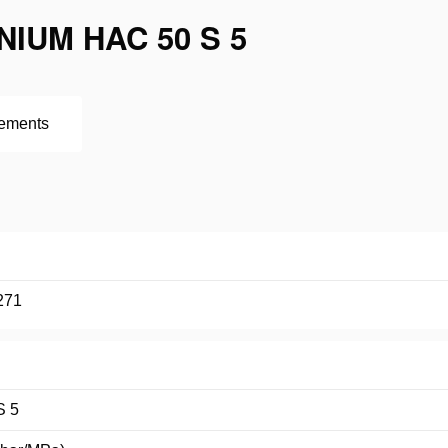
NIUM HAC 50 S 5
ements
271
S 5