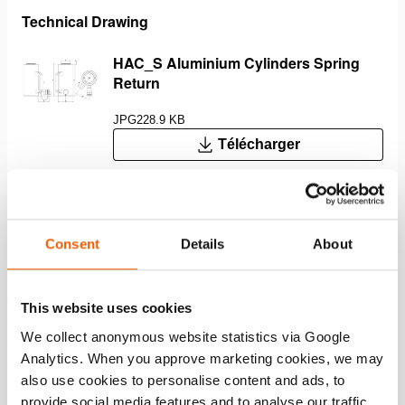
Technical Drawing
HAC_S Aluminium Cylinders Spring
Return
JPG
228.9 KB
Télécharger
Caractéristiques
Consent
Details
About
Jusqu’à 50 % plus légers que les vérins en acier - facile
et ergonomique
This website uses cookies
Anneau Duo power ; une combinaison d’un joint
We collect anonymous website statistics via Google
supérieur et d’un roulement composite extrêmement
Analytics. When you approve marketing cookies, we may
solide pour une durée de vie plus longue
also use cookies to personalise content and ads, to
La tête XL protège de manière optimale le piston et guide
provide social media features and to analyse our traffic.