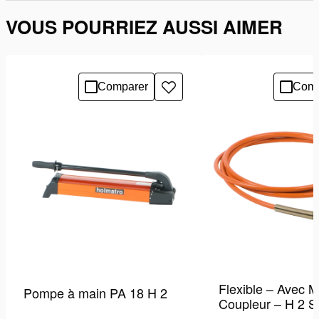
VOUS POURRIEZ AUSSI AIMER
Comparer
Comp
Ajouter
à
la
liste
de
souhaits
Flexible – Avec M
Pompe à main PA 18 H 2
Coupleur – H 2 