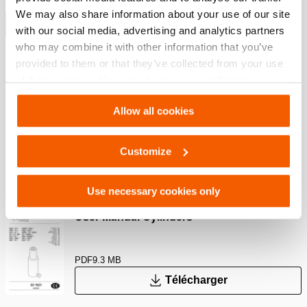
la charge le plus efficacement possible
We may also share information about your use of our site
Afficher plus
with our social media, advertising and analytics partners
who may combine it with other information that you’ve
provided to them or that they’ve collected from your use
Téléchargements
of their services. You can change your preferences via
Settings. See our
cookiestatement
.
Allow all cookies
Safety Guide – Hydraulic hoses & couplers
Customize
PDF
445.7 KB
Télécharger
Use necessary cookies only
User Manual Cylinders
PDF
9.3 MB
Télécharger