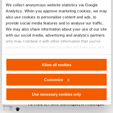
We collect anonymous website statistics via Google
Caractéristiques générales
Analytics. When you approve marketing cookies, we may
also use cookies to personalise content and ads, to
provide social media features and to analyse our traffic.
Dimensions, poids et temperature
We may also share information about your use of our site
with our social media, advertising and analytics partners
who may combine it with other information that you’ve
provided to them or that they’ve collected from your use
Caractéristiques
of their services. You can change your preferences via
Settings. See our
cookiestatement
.
Pour charge suivant un angle maximal de 5°
Allow all cookies
Traité
Rainures antidérapantes
Customize
Téléchargements
Use necessary cookies only
TS HGC 5, Fiche technique, A4 métrique