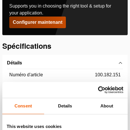
Supports you in choosing the right tool & setup for
your application.
Configurer maintenant
Spécifications
Détails
Numéro d'article
100.182.151
Specifications bases
Consent
Details
About
modèle
TS HGC 5
Performance
This website uses cookies