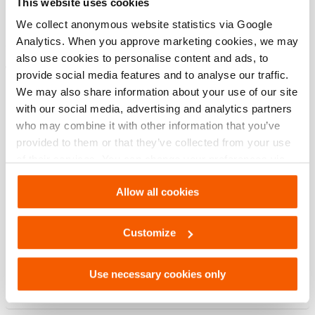
This website uses cookies
Numéro d'article
100.182.162
We collect anonymous website statistics via Google
Analytics. When you approve marketing cookies, we may
also use cookies to personalise content and ads, to
Téléchargements
provide social media features and to analyse our traffic.
We may also share information about your use of our site
, Fiche technique, Lettre impérial
with our social media, advertising and analytics partners
who may combine it with other information that you’ve
provided to them or that they’ve collected from your use
PDF
394.8 KB
of their services. You can change your preferences via
Télécharger
Settings. See our
cookiestatement
.
Allow all cookies
, Fiche technique, A4 métrique
Customize
PDF
394.8 KB
Télécharger
Use necessary cookies only