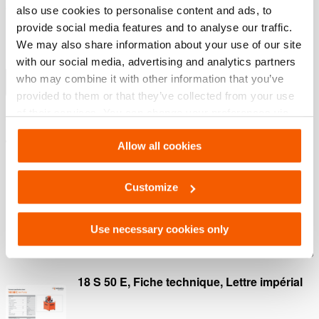
d’huile est maintenue
also use cookies to personalise content and ads, to
Protection contre les chutes de pression par clapet
provide social media features and to analyse our traffic.
pressostatique anti-retour
We may also share information about your use of our site
Régulateur simple ou double effet exclus
with our social media, advertising and analytics partners
who may combine it with other information that you’ve
Afficher plus
provided to them or that they’ve collected from your use
of their services. You can change your preferences via
Settings. See our
cookiestatement
.
Téléchargements
Allow all cookies
Safety Guide – Hydraulic hoses & couplers
Customize
PDF
445.7 KB
Use necessary cookies only
Télécharger
18 S 50 E, Fiche technique, Lettre impérial