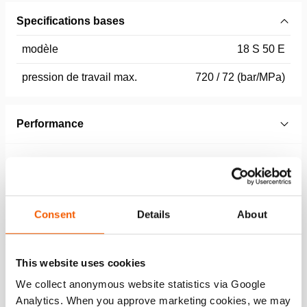
Specifications bases
modèle
18 S 50 E
pression de travail max.
720 / 72 (bar/MPa)
Performance
Caractéristiques générales
Dimensions, poids et temperature
Consent
Details
About
Caractéristiques
This website uses cookies
We collect anonymous website statistics via Google
En cas de panne d’alimentation électrique, la pression
Analytics. When you approve marketing cookies, we may