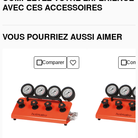
AVEC CES ACCESSOIRES
VOUS POURRIEZ AUSSI AIMER
Comparer
Comp
Ajouter
à
la
liste
de
souhaits