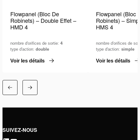
Flowpanel (Bloc De
Flowpanel (Bloc 
Robinets) – Double Effet –
Robinets) – Simpl
HMD 4
HMS 4
nombre d'orifices de sortie:
4
nombre d'orifices de sor
type d'action:
double
type d'action:
simple
Voir les détails
Voir les détails
SUIVEZ-NOUS