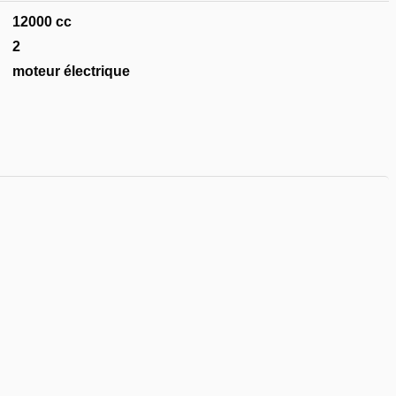
la
12000 cc
liste
de
2
souhaits
moteur électrique