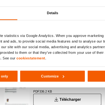
Details
e panne d’alimentation électrique, la
Protection contre
n d’huile est maintenue
clapet pressostat
e statistics via Google Analytics. When you approve marketing
t and ads, to provide social media features and to analyse our 
 our site with our social media, advertising and analytics partn
 provided to them or that they’ve collected from your use of thei
s. See our
cookiestatement
.
12W12DEC, Fiche technique, Lettre
impérial
 only
Customize
PDF
336.2 KB
Télécharger