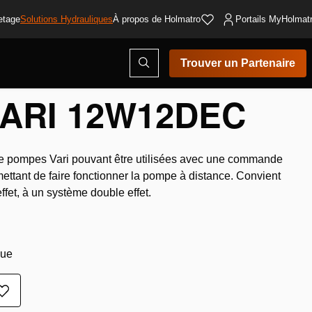
etage
Solutions Hydrauliques
À propos de Holmatro
Portails MyHolmat
Ouvrir
Trouver un Partenaire
la
fenêtre
de
ARI 12W12DEC
recherche
e pompes Vari pouvant être utilisées avec une commande
ttant de faire fonctionner la pompe à distance. Convient
fet, à un système double effet.
que
Ajouter
à