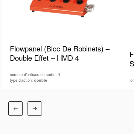
Flowpanel (Bloc De Robinets) –
F
Double Effet – HMD 4
S
nombre d'orifices de sortie:
4
type d'action:
double
lo
Contrôlez votre système hydraulique avec la plus
Fl
grande précision. Pour mesurer la pression dans
éq
votre système et contrôler facilement un…
f
Voir les détails
Vo