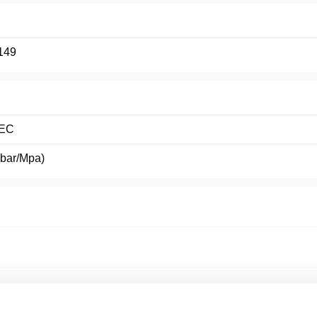
149
EC
(bar/Mpa)