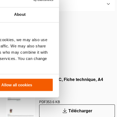
About
 les chutes de pression par
ique anti-retour
 cookies, we may also use
traffic. We may also share
ers who may combine it with
r services. You can change
12W12DEC, Fiche technique, A4
métrique
Allow all cookies
PDF
353.6 KB
Télécharger