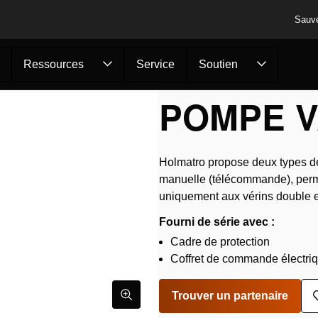
Sauv
Ressources
Service
Soutien
/
Pompe Vari 12W12D...
POMPE V
Holmatro propose deux types d
manuelle (télécommande), perme
uniquement aux vérins double ef
Fourni de série avec :
Cadre de protection
Coffret de commande électri
Trouver un partenaire