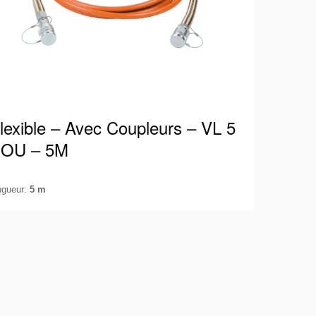
lexible – Avec Coupleurs – VL 5
OU – 5M
ngueur:
5 m
exible Holmatro adapté à 700 bars / 10 000 psi
uipé de raccords mâles et femelles. De cette
açon, vous…
ir les détails