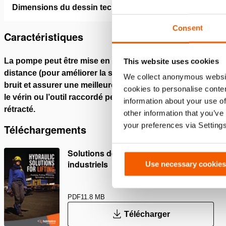
Dimensions du dessin technique
Consent
Caractéristiques
La pompe peut être mise en marche et arrêtée à
En cas d
This website uses cookies
distance (pour améliorer la sécurité, réduire le
pressio
We collect anonymous websit
bruit et assurer une meilleure visibilité), ainsi que
cookies to personalise conten
le vérin ou l’outil raccordé peut être déployé et
information about your use of
rétracté.
other information that you’ve
your preferences via Setting
Téléchargements
Solutions de Levage – Outils
industriels
Use necessary cookies
PDF
11.8 MB
Télécharger