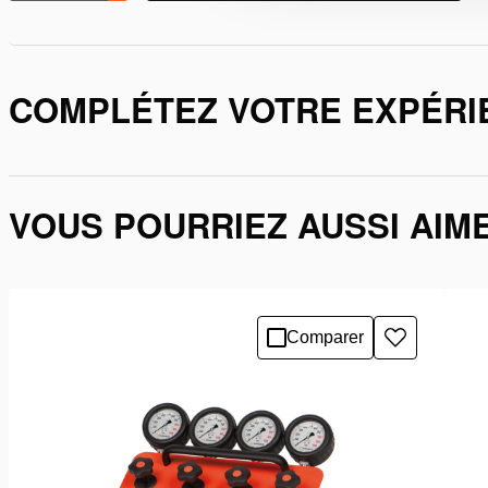
COMPLÉTEZ VOTRE EXPÉRI
VOUS POURRIEZ AUSSI AIM
Comparer
Ajouter
à
la
liste
de
souhaits