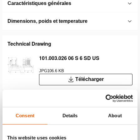
Caractéristiques générales
Dimensions, poids et temperature
Technical Drawing
101.003.026 06 S 6 SD US
JPG
106.6 KB
Télécharger
Caractéristiques
Consent
Details
About
En cas de panne d’alimentation électrique, la pression
d’huile est maintenue
This website uses cookies