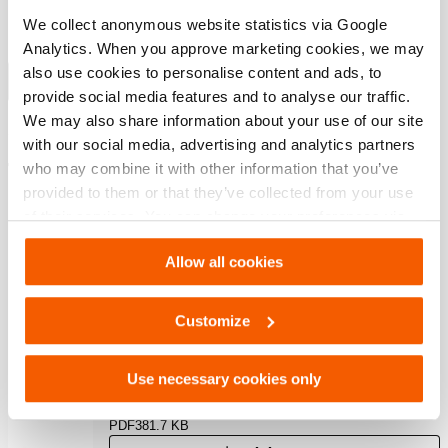
Protection contre les chutes de pression par clapet
We collect anonymous website statistics via Google
pressostatique anti-retour
Analytics. When you approve marketing cookies, we may
Régulateur simple ou double effet exclus
also use cookies to personalise content and ads, to
Afficher plus
provide social media features and to analyse our traffic.
We may also share information about your use of our site
with our social media, advertising and analytics partners
Téléchargements
who may combine it with other information that you’ve
provided to them or that they’ve collected from your use
Safety Guide – Hydraulic hoses & couplers
of their services. You can change your preferences via
Settings. See our
cookiestatement
.
Allow all cookies
PDF
445.7 KB
Télécharger
Customize
12 S 06 D, Fiche technique, A4 métrique
Use necessary cookies only
PDF
381.7 KB