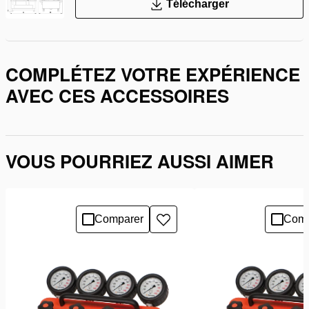
Télécharger
COMPLÉTEZ VOTRE EXPÉRIENCE
AVEC CES ACCESSOIRES
VOUS POURRIEZ AUSSI AIMER
Comparer
Comp
Ajouter
à
la
liste
de
souhaits