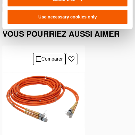
Télécharger
Use necessary cookies only
VOUS POURRIEZ AUSSI AIMER
Comparer
Ajouter
à
la
liste
de
souhaits