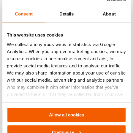
Téléchargements
Consent
Details
About
IPU-M 2035 D, Fiche technique, Lettre
impérial
This website uses cookies
PDF
234.4 KB
We collect anonymous website statistics via Google
Télécharger
Analytics. When you approve marketing cookies, we may
also use cookies to personalise content and ads, to
provide social media features and to analyse our traffic.
IPU-M 2035 D, Fiche technique, A4 métrique
We may also share information about your use of our site
with our social media, advertising and analytics partners
PDF
234.3 KB
who may combine it with other information that you’ve
provided to them or that they’ve collected from your use
Télécharger
of their services. You can change your preferences via
Settings. See our
cookiestatement
.
Solutions de Coupe – Outils de coupe
Allow all cookies
Industriels
PDF
5.6 MB
Customize