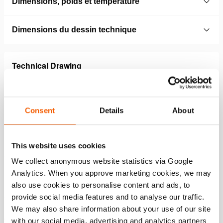
Dimensions, poids et temperature
Dimensions du dessin technique
Technical Drawing
101.003.026 06 S 6 SD US
JPG
106.6 KB
Consent
Details
About
Télécharger
This website uses cookies
We collect anonymous website statistics via Google
Caractéristiques
Analytics. When you approve marketing cookies, we may
also use cookies to personalise content and ads, to
Accent mis sur la vitesse : gain de vitesse de 60 % par
provide social media features and to analyse our traffic.
rapport à IPU-M 2035
We may also share information about your use of our site
Conçu avec un accent sur la durabilité, entraînant un
with our social media, advertising and analytics partners