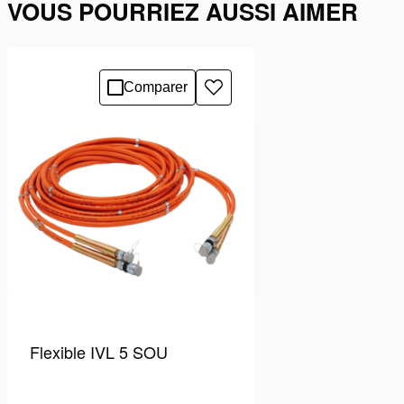
VOUS POURRIEZ AUSSI AIMER
Comparer
Ajouter
à
la
liste
de
souhaits
Flexible IVL 5 SOU