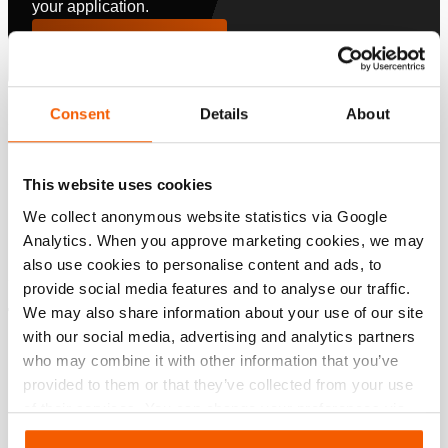
your application.
Configurer maintenant
Spécifications
Consent
Details
About
Détails
This website uses cookies
We collect anonymous website statistics via Google
Numéro d'article
190.593.275
Analytics. When you approve marketing cookies, we may
also use cookies to personalise content and ads, to
provide social media features and to analyse our traffic.
Téléchargements
We may also share information about your use of our site
with our social media, advertising and analytics partners
, Fiche technique, A4 métrique
who may combine it with other information that you’ve
provided to them or that they’ve collected from your use
of their services. You can change your preferences via
PDF
136.1 KB
Settings. See our
cookiestatement
.