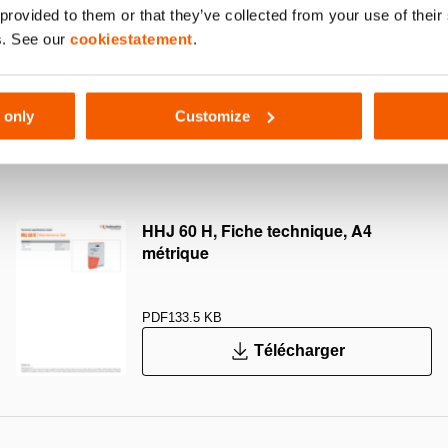
 provided to them or that they’ve collected from your use of thei
081
s. See our
cookiestatement
.
 only
Customize
H
HHJ 60 H, Fiche technique, A4
métrique
PDF
133.5 KB
Télécharger