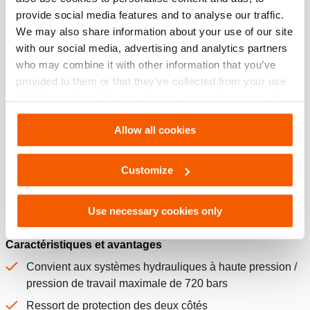
Specifications bases
provide social media features and to analyse our traffic.
We may also share information about your use of our site
modèle
H 3 SO
with our social media, advertising and analytics partners
who may combine it with other information that you’ve
pression de travail max.
720 / 72 (bar/MPa)
provided to them or that they’ve collected from your use
of their services. You can change your preferences via
type de flexible
Flexible - Sans coupleurs
Settings. See our
cookiestatement
.
Allow all cookies
Caractéristiques générales
Customize
Caractéristiques
Use necessary cookies only
Caractéristiques et avantages
Convient aux systèmes hydrauliques à haute pression /
pression de travail maximale de 720 bars
Ressort de protection des deux côtés