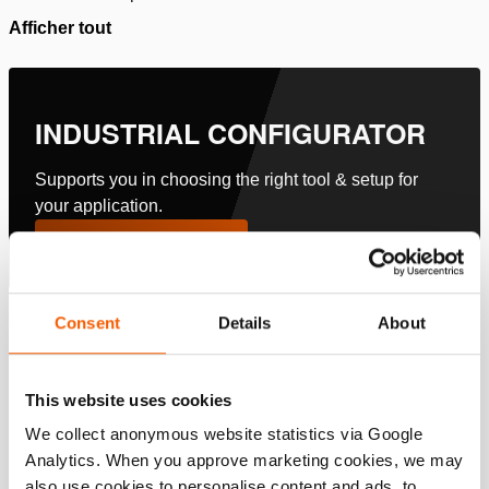
Afficher tout
INDUSTRIAL CONFIGURATOR
Supports you in choosing the right tool & setup for
your application.
Configurer maintenant
Spécifications
Consent
Details
About
Détails
This website uses cookies
We collect anonymous website statistics via Google
Numéro d'article
100.571.103
Analytics. When you approve marketing cookies, we may
also use cookies to personalise content and ads, to