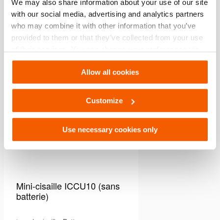
We may also share information about your use of our site
VOUS POURRIEZ AUSSI AIMER
with our social media, advertising and analytics partners
who may combine it with other information that you’ve
provided to them or that they’ve collected from your use
of their services. You can change your preferences via
Comparer
Ajouter
Settings. See our
cookiestatement
.
à
Allow all cookies
la
liste
de
Customize
souhaits
Use necessary cookies only
Mini-cisaille ICCU10 (sans
batterie)