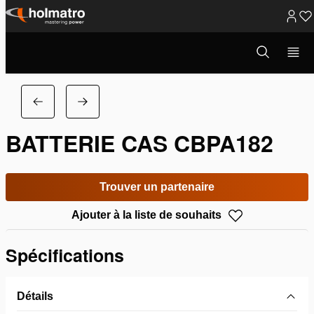
Passer
au
Ouvrir
la
contenu
fenêtre
de
recherche
BATTERIE CAS CBPA182
Trouver un partenaire
Ajouter à la liste de souhaits
Spécifications
Détails