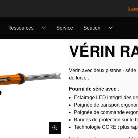
Sauv
Ressources
Service
Soutien
RE
/
Vérins
/
Vérin RA 5332
VÉRIN RA
Vérin avec deux pistons - série
de force .
Fourni de série avec :
Éclairage LED intégré des de
Poignée de transport ergono
Poignée de commande ergono
Bandes de protection sur le bo
Technologie CORE : plus rapid