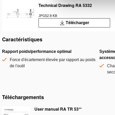
Technical Drawing RA 5332
JPG
52.8 KB
Télécharger
Caractéristiques
Rapport poids/performance optimal
Système
accesso
Force d'écartement élevée par rapport au poids
de l'outil
Cha
seco
Téléchargements
User manual RA TR 53**