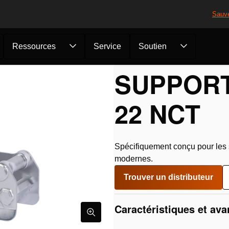
Sauv
Ressources
Service
Soutien
plémentaires de désincarcération
/
Support de verín
/
Support de v
SUPPORT
22 NCT
Spécifiquement conçu pour les s
modernes.
Trouver un distributeur
Caractéristiques et av