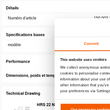
Détails
Numéro d'article
150.003.
Specifications bases
Consent
modèle
HRS 22
This website uses cookies
Performance
We collect anonymous websit
cookies to personalise conten
Dimensions, poids et temperature
information about your use of
other information that you’ve
your preferences via Setting
Technical Drawing
HRS 22 NCT
Use necessary cookies