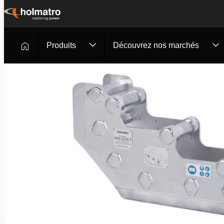
Passer
au
contenu
Produits
Découvrez nos marchés
Outils de sauvetage
/
Pompiers et Sauvetage
/
Outils com