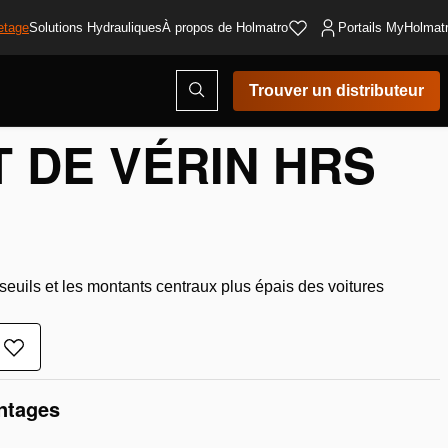
etage
Solutions Hydrauliques
À propos de Holmatro
Portails MyHolmat
Ouvrir
Trouver un distributeur
érin ...
la
fenêtre
de
 DE VÉRIN HRS
recherche
euils et les montants centraux plus épais des voitures
Ajouter
à
la
antages
liste
de
souhaits