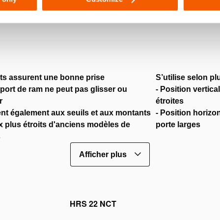
ts assurent une bonne prise
S’utilise selon pl
port de ram ne peut pas glisser ou
- Position vertic
r
étroites
ent également aux seuils et aux montants
- Position horizo
x plus étroits d'anciens modèles de
porte larges
s
Afficher plus
HRS 22 NCT