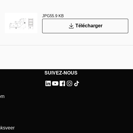
JPG
55.9 KB
Télécharger
SUIVEZ-NOUS
om
ksveer