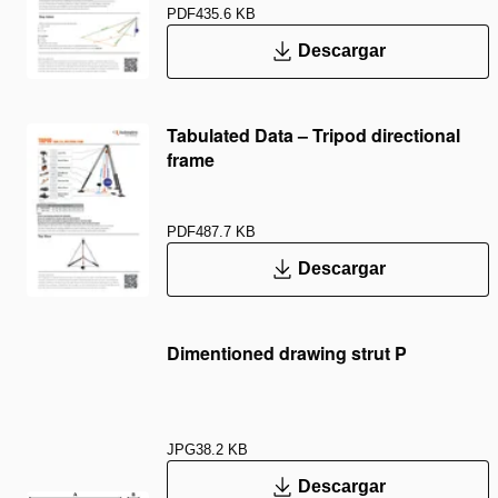
PDF
435.6 KB
Descargar
Tabulated Data – Tripod directional
frame
PDF
487.7 KB
Descargar
Dimentioned drawing strut P
JPG
38.2 KB
Descargar