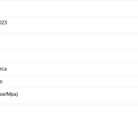
023
rca
o
(bar/Mpa)