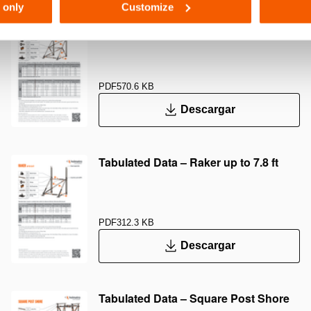
 only
Customize
Tabulated Data – Raker up to 14.4 ft
PDF
570.6 KB
Descargar
Tabulated Data – Raker up to 7.8 ft
PDF
312.3 KB
Descargar
Tabulated Data – Square Post Shore