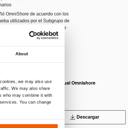
narios
ñó OmniShore de acuerdo con los
rueba utilizados por el Subgrupo de
e Búsqueda y Rescate Urbano de
evaluar apuntalamientos de tipo
About
 cookies, we may also use
User manual Omnishore
traffic. We may also share
ers who may combine it with
r services. You can change
PDF
3.6 MB
Descargar