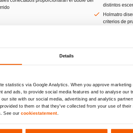
ales conectados proporcionarán el doble del
distintos esce
rrido
Holmatro dise
criterios de p
Estructuras d
la FEMA para 
similar
Details
Mostrar más
e statistics via Google Analytics. When you approve marketing
Working Load Chart OmniShore
t and ads, to provide social media features and to analyse our 
 our site with our social media, advertising and analytics partn
 provided to them or that they’ve collected from your use of thei
PDF
51.2 KB
s. See our
cookiestatement
.
Descargar