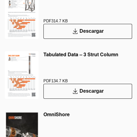
PDF
314.7 KB
Descargar
Tabulated Data – 3 Strut Column
PDF
134.7 KB
Descargar
OmniShore