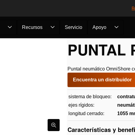
R
Recursos
Servicio
Apoyo
ore
/
Puntales
/
Puntal P40
PUNTAL 
Puntal neumático OmniShore con
Encuentra un distribuidor
sistema de bloqueo:
contrat
ejes rígidos:
neumát
longitud cerrado:
1055 m
Características y benef