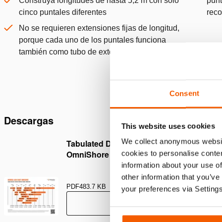
Construya longitudes de hasta 5,2 m con solo
punt
cinco puntales diferentes
reco
No se requieren extensiones fijas de longitud,
porque cada uno de los puntales funciona
también como tubo de extensión
Consent
Descargas
This website uses cookies
We collect anonymous websit
Tabulated Data – Working Load Chart
OmniShore Pneumatic / Mechanical
cookies to personalise conten
information about your use of
other information that you’ve
PDF
483.7 KB
your preferences via Setting
Descargar