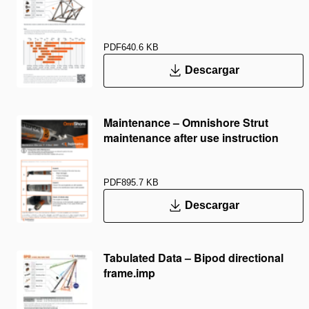
PDF
640.6 KB
Descargar
Maintenance – Omnishore Strut
maintenance after use instruction
PDF
895.7 KB
Descargar
Tabulated Data – Bipod directional
frame.imp