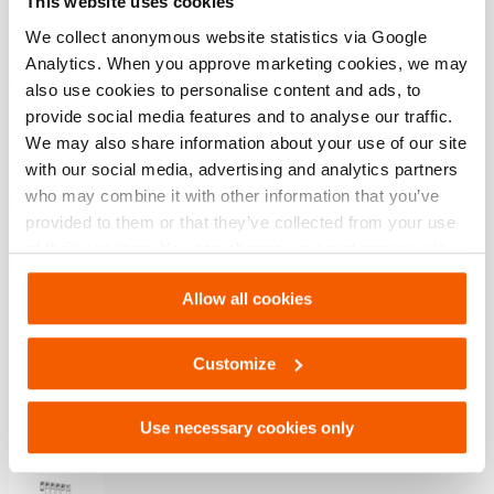
This website uses cookies
Dimensiones, peso y temperatura
We collect anonymous website statistics via Google
Analytics. When you approve marketing cookies, we may
also use cookies to personalise content and ads, to
Características
provide social media features and to analyse our traffic.
We may also share information about your use of our site
Equipo multifunción
with our social media, advertising and analytics partners
who may combine it with other information that you’ve
Use el cabezal multiusos como adaptador de cabezal
provided to them or that they’ve collected from your use
cilindro de rescate
of their services. You can change your preferences via
Use el cabezal multiusos como base para fijar el
Settings. See our
cookiestatement
.
adaptador de cadena
Allow all cookies
Customize
Descargas
Use necessary cookies only
User manual Omnishore