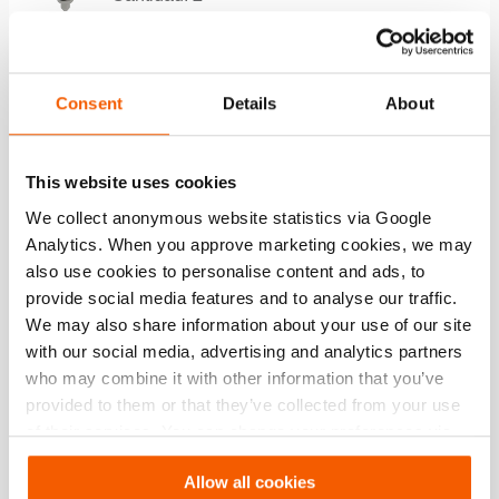
Ver detalles
Consent
Details
About
Adaptador de cadena HPL110
Cantidad:
2
This website uses cookies
Ver detalles
We collect anonymous website statistics via Google
Analytics. When you approve marketing cookies, we may
Bomba manual PA 09 H 2 S 12
also use cookies to personalise content and ads, to
provide social media features and to analyse our traffic.
Cantidad:
2
We may also share information about your use of our site
Ver detalles
with our social media, advertising and analytics partners
who may combine it with other information that you’ve
provided to them or that they’ve collected from your use
Cinta con trinquete RBL80
of their services. You can change your preferences via
Settings. See our
cookiestatement
.
Cantidad:
3
Allow all cookies