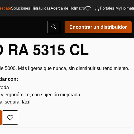
escate
Soluciones Hidráulicas
Acerca de Holmatro
Portales MyHolmat
Abrir
Encontrar un distribuidor
ventana
modal
de
 RA 5315 CL
búsqueda
rie 5000. Más ligeros que nunca, sin disminuir su rendimiento.
dar con:
orada
 y ergonómico, con sujeción mejorada
 segura, fácil
Añadir
a
la