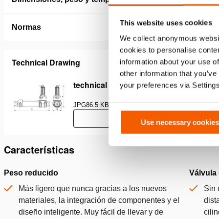
This website uses cookies
Normas
We collect anonymous websit
cookies to personalise conten
Technical Drawing
information about your use of
other information that you’ve
technical drawing 10T 531* rams
your preferences via Setting
JPG
86.5 KB
Descargar
Use necessary cookies
Características
Peso reducido
Válvula
Más ligero que nunca gracias a los nuevos
Sin 
materiales, la integración de componentes y el
dist
diseño inteligente. Muy fácil de llevar y de
cili