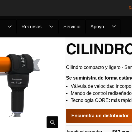
R
Recursos
Servicio
Apoyo
entas CORE
/
Cilindros
/
Cilindro RA 5315 ...
CILINDRO
Cilindro compacto y ligero - Se
Se suministra de forma están
Válvula de velocidad incorp
Mando de control rediseñado
Tecnología CORE: más rápida,
Encuentra un distribuidor