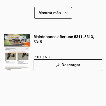
Mostrar más
Maintenance after use 5311, 5313,
5315
PDF
1.1 MB
Descargar