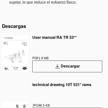
sujetar, lo que reduce el esfuerzo físico.
Descargas
User manual RA TR 53**
PDF
1.8 MB
Descargar
technical drawing 10T 531* rams
JPG
86.5 KB