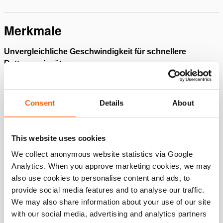
Merkmale
Unvergleichliche Geschwindigkeit für schnellere
Rettungseinsätze
Schnellster Spreizer auf dem Markt dank Stepless
Speed Maximization (patentiert) – Das Gerät sorgt
Consent
Details
About
ständig für optimierte Motor- und Pumpeneinstellungen,
sodass Sie bei jeder Belastung des Geräts die maximale
Geschwindigkeit erreichen
This website uses cookies
Maximale Betriebsflexibilität mit zwei Betriebsmodi –
We collect anonymous website statistics via Google
Schulungs-/Demomodus mit reduzierter
Analytics. When you approve marketing cookies, we may
Geschwindigkeit und Hochgeschwindigkeitsmodus
also use cookies to personalise content and ads, to
(Pentheon)
provide social media features and to analyse our traffic.
Ultimative Geschwindigkeitskontrolle für mehr Kontrolle
We may also share information about your use of our site
über das Gerät
with our social media, advertising and analytics partners
Zweistufiger Inline-Bedienungshandgriff – Wechseln Sie