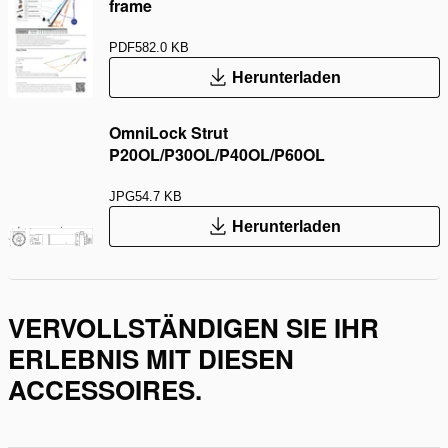
frame
PDF
582.0 KB
Herunterladen
OmniLock Strut
P20OL/P30OL/P40OL/P60OL
JPG
54.7 KB
Herunterladen
VERVOLLSTÄNDIGEN SIE IHR
ERLEBNIS MIT DIESEN
ACCESSOIRES.