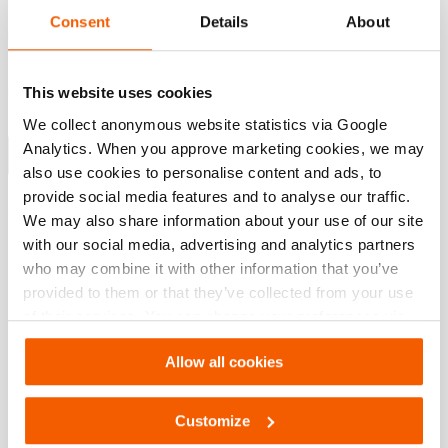
Jedes Zubehörteil passt an beide Ende aller Stützen
Consent
Details
About
Keine genauen Maße erforderlich – Zwei verbundene
Stützen bieten Ihnen den doppelten Kolbenweg
Einfache Anordnung der Stützen – Der Winkel der
This website uses cookies
OmniLock-Stützen wird auf der Fernsteuerung angezeigt
We collect anonymous website statistics via Google
Analytics. When you approve marketing cookies, we may
Mehr anzeigen
also use cookies to personalise content and ads, to
provide social media features and to analyse our traffic.
We may also share information about your use of our site
Downloads
with our social media, advertising and analytics partners
who may combine it with other information that you’ve
Tabulated Data – OmniShore Vector Forces
provided to them or that they’ve collected from your use
of their services. You can change your preferences via
Settings. See our
cookiestatement
.
PDF
144.9 KB
Allow all cookies
Herunterladen
Customize
Maintenance – Omnishore Strut