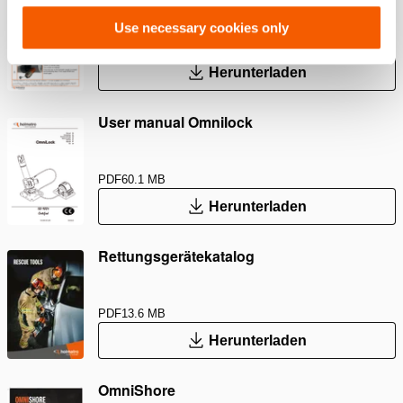
maintenance after use instruction
Use necessary cookies only
PDF
895.7 KB
Herunterladen
User manual Omnilock
PDF
60.1 MB
Herunterladen
Rettungsgerätekatalog
PDF
13.6 MB
Herunterladen
OmniShore