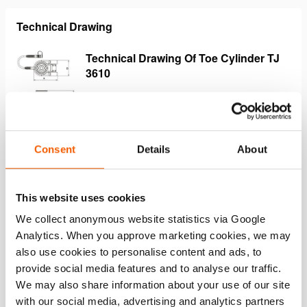
Technical Drawing
Technical Drawing Of Toe Cylinder TJ
3610
JPG
169.2 KB
Herunterladen
Consent
Details
About
Merkmale
This website uses cookies
We collect anonymous website statistics via Google
Leicht und kompakt
Analytics. When you approve marketing cookies, we may
Kann besonders schnell in Position gebracht werden
also use cookies to personalise content and ads, to
provide social media features and to analyse our traffic.
Sicher
We may also share information about your use of our site
Der Maschinenheber kann aus sicherer Entfernung
with our social media, advertising and analytics partners