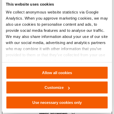
This website uses cookies
Dank des langen Spreizhubs lassen sich selbst die
We collect anonymous website statistics via Google
flexibelsten Türen öffnen
Analytics. When you approve marketing cookies, we may
Anders als bei Türöffnern vom Typ eines Kombigeräts
also use cookies to personalise content and ads, to
liefert der Door Ram eine konstant hohe Spreizkraft
provide social media features and to analyse our traffic.
während des gesamten Hubs, damit Ihnen die volle Kraft
We may also share information about your use of our site
da zur Verfügung steht, wo sie gebraucht wird
with our social media, advertising and analytics partners
Einfache Positionierung
who may combine it with other information that you’ve
provided to them or that they’ve collected from your use
Mit der geringen Höhe der Spitze kann der Door Ram
of their services. You can change your preferences via
ganz leicht in den Türrahmen eingesetzt werden
Settings. See our
cookiestatement
.
Mehr Sicherheit für den Bediener
Allow all cookies
Die Spitze ist rechtwinklig (in einem 90 Grad Winkel) an
das Gehäuse des Geräts montiert, damit der Bediener
Customize
nicht direkt vor der Tür stehen muss. So können Sie von
einer Position neben der Tür aus arbeiten, ohne sich
Use necessary cookies only
selbst in Gefahr zu bringen.
Mehr anzeigen