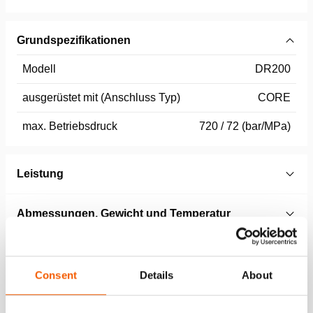
Grundspezifikationen
Modell
DR200
ausgerüstet mit (Anschluss Typ)
CORE
max. Betriebsdruck
720 / 72 (bar/MPa)
Leistung
Abmessungen, Gewicht und Temperatur
Consent
Details
About
Merkmale
Besonders leistungsstark