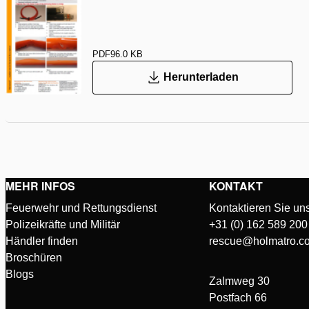
PDF
96.0 KB
Herunterladen
MEHR INFOS
KONTAKT
Feuerwehr und Rettungsdienst
Kontaktieren Sie un
Polizeikräfte und Militär
+31 (0) 162 589 200
Händler finden
rescue@holmatro.c
Broschüren
Blogs
Zalmweg 30
Postfach 66