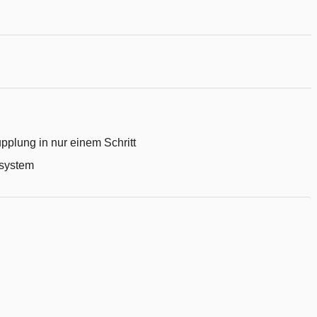
hliste
fügen
plung in nur einem Schritt
ssystem