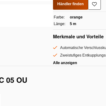
Händler finden
Zur
Wunsc
hinzu
Farbe:
orange
Länge:
5 m
Merkmale und Vorteile
Automatische Verschlusskup
Zweistufiges Entkupplung
Alle anzeigen
C 05 OU