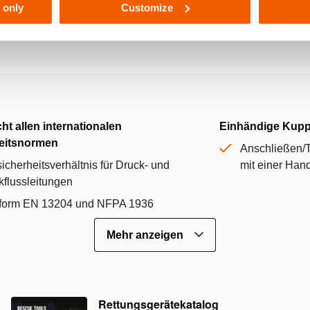
 only
Customize
ht allen internationalen
Einhändige Kup
eitsnormen
Anschließen/
sicherheitsverhältnis für Druck- und
mit einer Han
flussleitungen
form EN 13204 und NFPA 1936
Mehr anzeigen
Rettungsgerätekatalog