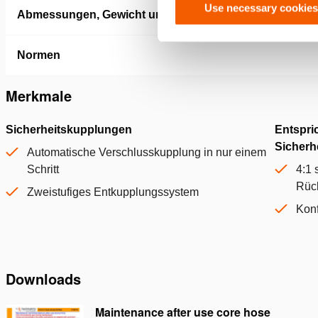
Use necessary cookies
Abmessungen, Gewicht und Temperatur
Normen
Merkmale
Sicherheitskupplungen
Entspric
Sicherh
Automatische Verschlusskupplung in nur einem
Schritt
4:1 
Rück
Zweistufiges Entkupplungssystem
Kon
Downloads
Maintenance after use core hose