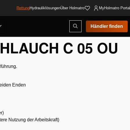
Rettung
Hydrauliklösungen
Über Holmatro
MyHolmatro Porta
Suchmodus
Händler finden
öffnen
HLAUCH C 05 OU
führung.
beiden Enden
r)
tere Nutzung der Arbeitskraft)