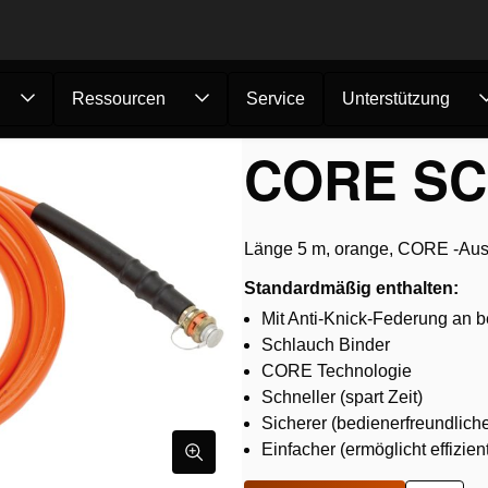
Ressourcen
Service
Unterstützung
eräte
/
Schläuche
/
CORE Schlauch C 0...
CORE SC
Länge 5 m, orange, CORE -Aus
Standardmäßig enthalten:
Mit Anti-Knick-Federung an 
Schlauch Binder
CORE Technologie
Schneller (spart Zeit)
Sicherer (bedienerfreundliche
Einfacher (ermöglicht effizien